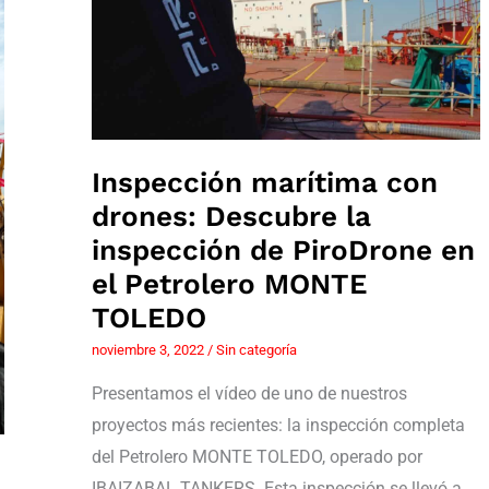
la
inspección
de
PiroDrone
en
el
Petrolero
MONTE
TOLEDO
Inspección marítima con
drones: Descubre la
inspección de PiroDrone en
el Petrolero MONTE
TOLEDO
noviembre 3, 2022
/
Sin categoría
Presentamos el vídeo de uno de nuestros
proyectos más recientes: la inspección completa
del Petrolero MONTE TOLEDO, operado por
s
IBAIZABAL TANKERS. Esta inspección se llevó a