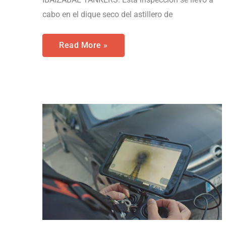
cabo en el dique seco del astillero de
Read More »
Inspección
de
Alcantarillado
con
drone:
Garantizar
la
Integridad
de
las
Redes
Subterráneas