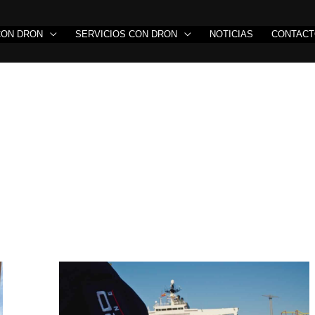
CON DRON
SERVICIOS CON DRON
NOTICIAS
CONTAC
Inspección
marítima
con
drones:
Descubre