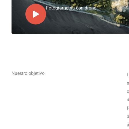
Fotogrametría con drone
Nuestro objetivo
L
m
o
d
f
d
á