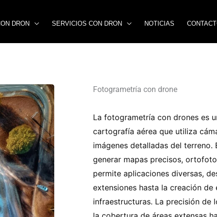
CON DRON
SERVICIOS CON DRON
NOTICIAS
CONTAC
Fotogrametría con drone
La fotogrametría con drones es u
cartografía aérea que utiliza cám
imágenes detalladas del terreno.
generar mapas precisos, ortofoto
permite aplicaciones diversas, de
extensiones hasta la creación de
infraestructuras. La precisión de 
la cobertura de áreas extensas h