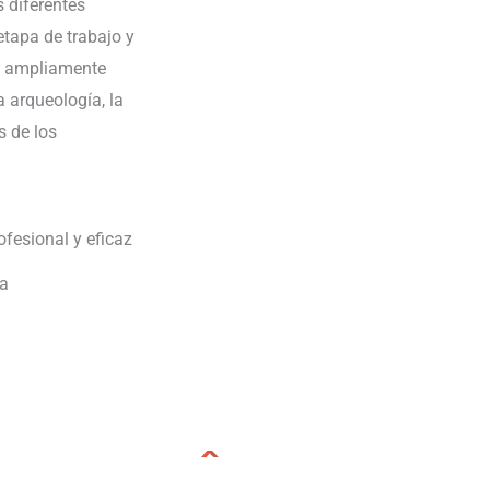
s diferentes
etapa de trabajo y
es ampliamente
a arqueología, la
as de los
ofesional y eficaz
a